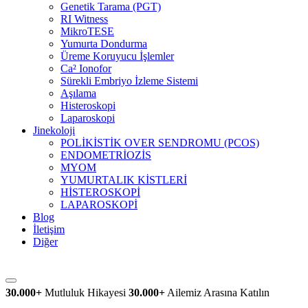
Genetik Tarama (PGT)
RI Witness
MikroTESE
Yumurta Dondurma
Üreme Koruyucu İşlemler
Ca² Ionofor
Sürekli Embriyo İzleme Sistemi
Aşılama
Histeroskopi
Laparoskopi
Jinekoloji
POLİKİSTİK OVER SENDROMU (PCOS)
ENDOMETRİOZİS
MYOM
YUMURTALIK KİSTLERİ
HİSTEROSKOPİ
LAPAROSKOPİ
Blog
İletişim
Diğer
30.000+
Mutluluk Hikayesi
30.000+
Ailemiz Arasına Katılın