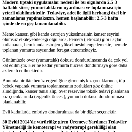
Modern tıptaki uygulamalar nedeni ile bu olgularda 2.5-3
haftalık süreç yumurtalıkların uyarılması ve toplanması için
yeterli olabilmektedir. Tedaviye, adet ile ilgili herhangi özel bir
zamanlama yapılmaksızın, hemen başlanabilir; 2.5-3 hafta
içinde de en geç tamamlanabilir.
Meme kanseri gibi kanda estrojen yükselmesinin kanser seyrini
olumsuz etkileyebileceği olgularda, Femera (letrozol) gibi ilaçlar
kullanarak, hem kanda estrojen yükselmesini engellemekte, hem de
toplanan yumurta sayısından feragat etmemekteyiz.
Günümüzde over (yumurtalık) dokusu dondurulmasında da çok yol
kat edilmiştir. Her ne kadar yumurta hücresi dondurmaya göre daha
az tercih edilmektedir.
Bununla birlikte henüz ergenliğine girmemiş kız çocuklarında, tüp
bebek yaparak yumurta toplanmasının zorlukları göz önüne
alındığında, kanser tanısı alıp, over rezervine toksik tedavi planlanan
kız çocuklarında (ergenlik öncesi), yumurta dokusu dondurulması
planlanabilir.
Evli kadınlarda embriyo dondurulması da bir diğer seçenektir.
30 Eylül 2014’de yürürlüğe giren Üremeye Yardımcı Tedaviler
Yönetmeliği ile kemoterapi ve radyoterapi gerekliliği olan