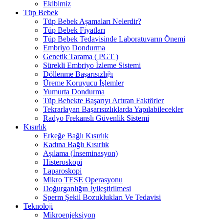
Ekibimiz
Tüp Bebek
Tüp Bebek Aşamaları Nelerdir?
Tüp Bebek Fiyatları
Tüp Bebek Tedavisinde Laboratuvarın Önemi
Embriyo Dondurma
Genetik Tarama ( PGT )
Sürekli Embriyo İzleme Sistemi
Döllenme Başarısızlığı
Üreme Koruyucu İşlemler
Yumurta Dondurma
Tüp Bebekte Başarıyı Artıran Faktörler
Tekrarlayan Başarısızlıklarda Yapılabilecekler
Radyo Frekanslı Güvenlik Sistemi
Kısırlık
Erkeğe Bağlı Kısırlık
Kadına Bağlı Kısırlık
Aşılama (İnseminasyon)
Histeroskopi
Laparoskopi
Mikro TESE Operasyonu
Doğurganlığın İyileştirilmesi
Sperm Şekil Bozuklukları Ve Tedavisi
Teknoloji
Mikroenjeksiyon