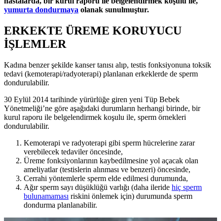
hastalarda, bir kurul raporu ile belgelendirmek koşulu ile,
yumurta dondurmaya
olanak sunulmuştur.
ERKEKTE ÜREME KORUYUCU
İŞLEMLER
Kadına benzer şekilde kanser tanısı alıp, testis fonksiyonuna toksik
tedavi (kemoterapi/radyoterapi) planlanan erkeklerde de sperm
dondurulabilir.
30 Eylül 2014 tarihinde yürürlüğe giren yeni Tüp Bebek
Yönetmeliği’ne göre aşağıdaki durumların herhangi birinde, bir
kurul raporu ile belgelendirmek koşulu ile, sperm örnekleri
dondurulabilir.
Kemoterapi ve radyoterapi gibi sperm hücrelerine zarar
verebilecek tedaviler öncesinde,
Üreme fonksiyonlarının kaybedilmesine yol açacak olan
ameliyatlar (testislerin alınması ve benzeri) öncesinde,
Cerrahi yöntemlerle sperm elde edilmesi durumunda,
Ağır sperm sayı düşüklüğü varlığı (daha ileride
hiç sperm
bulunamaması
riskini önlemek için) durumunda sperm
dondurma planlanabilir.