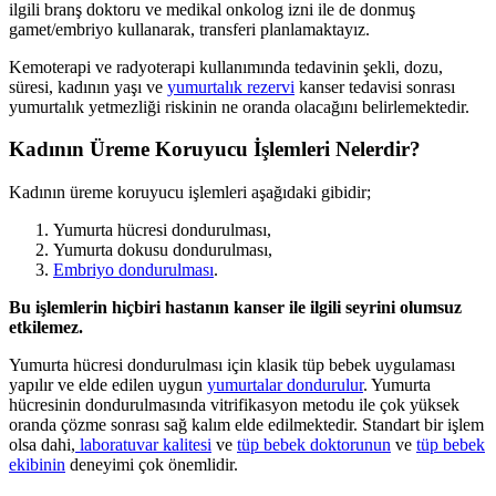
ilgili branş doktoru ve medikal onkolog izni ile de donmuş
gamet/embriyo kullanarak, transferi planlamaktayız.
Kemoterapi ve radyoterapi kullanımında tedavinin şekli, dozu,
süresi, kadının yaşı ve
yumurtalık rezervi
kanser tedavisi sonrası
yumurtalık yetmezliği riskinin ne oranda olacağını belirlemektedir.
Kadının Üreme Koruyucu İşlemleri Nelerdir?
Kadının üreme koruyucu işlemleri aşağıdaki gibidir;
Yumurta hücresi dondurulması,
Yumurta dokusu dondurulması,
Embriyo dondurulması
.
Bu işlemlerin hiçbiri hastanın kanser ile ilgili seyrini olumsuz
etkilemez.
Yumurta hücresi dondurulması için klasik tüp bebek uygulaması
yapılır ve elde edilen uygun
yumurtalar dondurulur
. Yumurta
hücresinin dondurulmasında vitrifikasyon metodu ile çok yüksek
oranda çözme sonrası sağ kalım elde edilmektedir. Standart bir işlem
olsa dahi,
laboratuvar kalitesi
ve
tüp bebek doktorunun
ve
tüp bebek
ekibinin
deneyimi çok önemlidir.